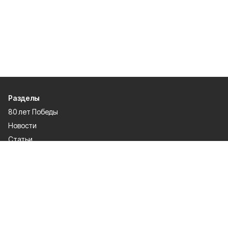
Разделы
80 лет Победы
Новости
Статьи
Происшествия
Газета
Политика
Культура
История
Спорт