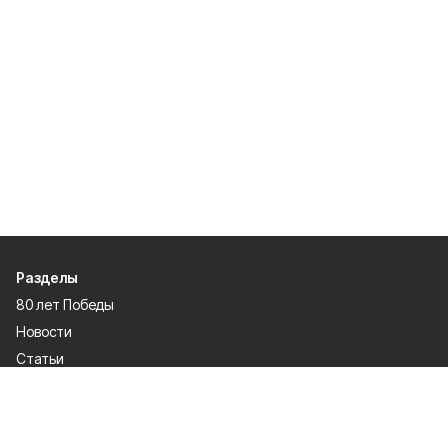
Разделы
80 лет Победы
Новости
Статьи
Происшествия
Газета
Политика