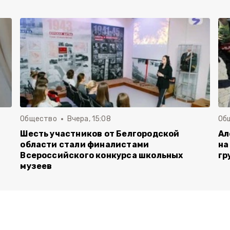
Общество
Вчера, 15:08
Об
Шесть участников от Белгородской
Ал
области стали финалистами
на
Всероссийского конкурса школьных
гр
музеев