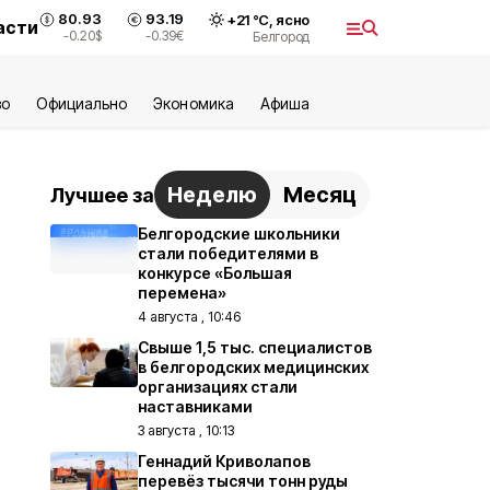
80.93
93.19
+
21
°С,
ясно
асти
-0.20
$
-0.39
€
Белгород
во
Официально
Экономика
Aфиша
Неделю
Месяц
Лучшее за
Белгородские школьники
стали победителями в
конкурсе «Большая
перемена»
4 августа , 10:46
Свыше 1,5 тыс. специалистов
в белгородских медицинских
организациях стали
наставниками
3 августа , 10:13
Геннадий Криволапов
перевёз тысячи тонн руды