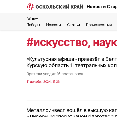
Новости Стар
80 лет
Победы
Новости
Статьи
Происшествия
#
искусство, наук
«Культурная афиша» привезёт в Бел
Курскую область 11 театральных ко
Зрители увидят 16 постановок.
11 декабря 2024, 15:36
Металлоинвест вошёл в высшую кат
«Лидеры корпоративной благотвори