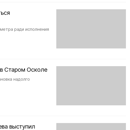
ться
 метра ради исполнения
 в Старом Осколе
ановка надолго
ева выступил