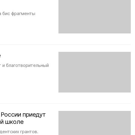
а бис фрагменты
е
т и благотворительный
 России приедут
ей школе
дентских грантов.