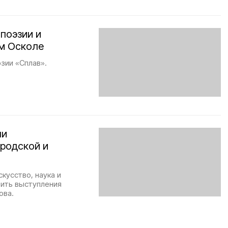
поэзии и
ом Осколе
зии «Сплав».
ли
ородской и
кусство, наука и
тить выступления
ова.