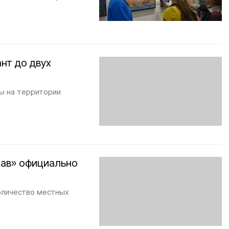
нт до двух
ы на территории
лав» официально
оличество местных