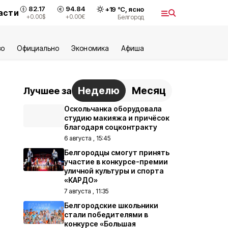
82.17
94.84
+
19
°С,
ясно
асти
+0.00
$
+0.00
€
Белгород
во
Официально
Экономика
Aфиша
Неделю
Месяц
Лучшее за
Оскольчанка оборудовала
студию макияжа и причёсок
благодаря соцконтракту
6 августа , 15:45
Белгородцы смогут принять
участие в конкурсе-премии
уличной культуры и спорта
«КАРДО»
7 августа , 11:35
Белгородские школьники
стали победителями в
конкурсе «Большая