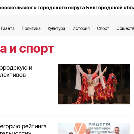
ооскольского городского округа Белгородской обл
Газета
Политика
Культура
История
Спорт
Общест
а и спорт
городскую и
ллективов
егорию рейтинга
тельности»