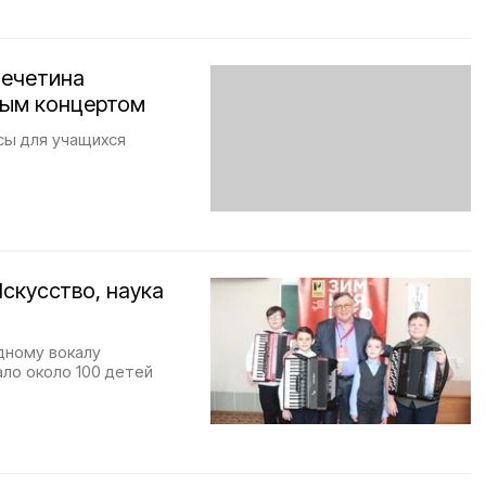
Мечетина
ным концертом
сы для учащихся
скусство, наука
дному вокалу
ало около 100 детей