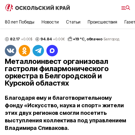
80 лет Победы
Новости
Статьи
Происшествия
Газе
82.17
94.84
+
19
°С,
облачно
+0.00
$
+0.00
€
Белгород
Металлоинвест организовал
гастроли филармонического
оркестра в Белгородской и
Курской областях
Благодаря ему и благотворительному
фонду «Искусство, наука и спорт» жители
этих двух регионов смогли посетить
выступления коллектива под управлением
Владимира Спивакова.