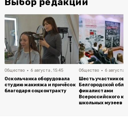
Выбор редакции
Общество
6 августа , 15:45
Общество
6 августа ,
Оскольчанка оборудовала
Шесть участников 
студию макияжа и причёсок
Белгородской обла
благодаря соцконтракту
финалистами
Всероссийского ко
школьных музеев