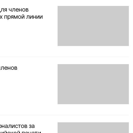
для членов
х прямой линии
членов
рналистов за