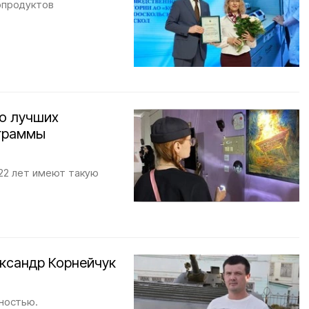
опродуктов
ло лучших
ограммы
о 22 лет имеют такую
ксандр Корнейчук
ностью.