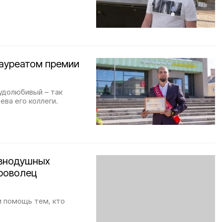
лауреатом премии
удолюбивый – так
ва его коллеги.
авнодушных
роволец
и помощь тем, кто