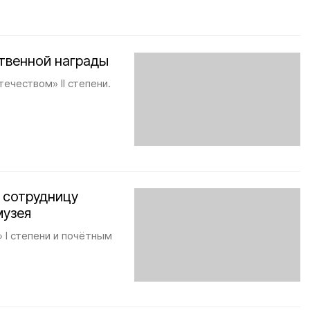
твенной награды
ечеством» II степени.
 сотрудницу
музея
 I степени и почётным