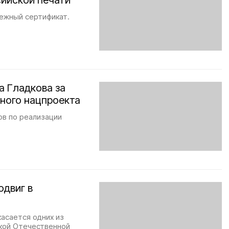
сийской печати
ежный сертификат.
а Гладкова за
ного нацпроекта
ов по реализации
одвиг в
асается одних из
икой Отечественной