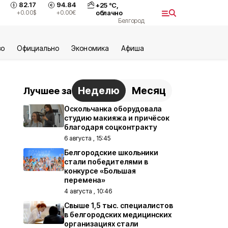
82.17
94.84
+
25
°С,
+0.00
$
+0.00
€
облачно
Белгород
во
Официально
Экономика
Aфиша
Неделю
Месяц
Лучшее за
Оскольчанка оборудовала
студию макияжа и причёсок
благодаря соцконтракту
6 августа , 15:45
Белгородские школьники
стали победителями в
конкурсе «Большая
перемена»
4 августа , 10:46
Свыше 1,5 тыс. специалистов
в белгородских медицинских
организациях стали