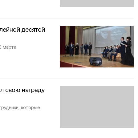
лейной десятой
0 марта.
л свою награду
трудники, которые