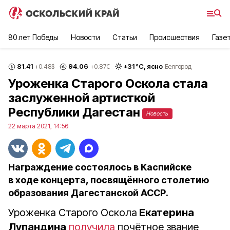
80 лет Победы
Новости
Статьи
Происшествия
Газе
81.41
94.06
+
31
°С,
ясно
+0.48
$
+0.87
€
Белгород
Уроженка Старого Оскола стала
заслуженной артисткой
Республики Дагестан
Новость
22 марта 2021, 14:56
Награждение состоялось в Каспийске
в ходе концерта, посвящённого столетию
образования Дагестанской АССР.
Уроженка Старого Оскола
Екатерина
Лупандина
получила
почётное звание