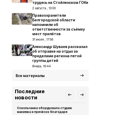
трудясь на Стойленском ГОКе
2 августа , 13:00
Правоохранители
Белгородской области
напомнили об
ответственности за съёмку
мест прилётов
31 июля , 17:56
Александр Шуваев рассказал
об отправке на отдых за
пределами региона пятой
группы детей
Вчера, 16:44
Все материалы
Последние
новости
Оскольчанка оборудовала студию
Свыше 1,5 т
макияжа и причёсок благодаря
белгородск