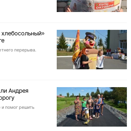
й хлебосольный»
ге
етнего перерыва.
ли Андрея
орогу
 и помог решить