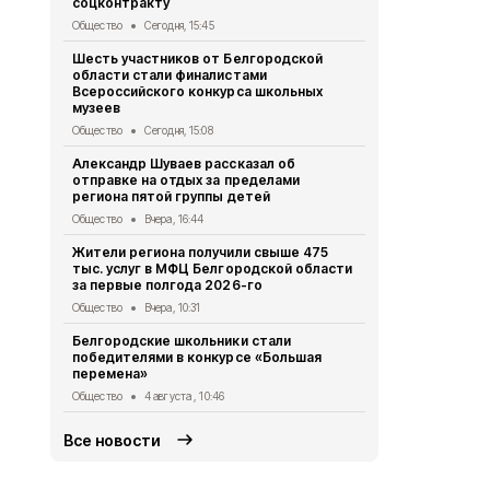
соцконтракту
стали наст
Общество
Сегодня, 15:45
Общество
3 
Шесть участников от Белгородской
Геннадий К
области стали финалистами
тонн руды 
Всероссийского конкурса школьных
Общество
2 
музеев
Александр 
Общество
Сегодня, 15:08
областную 
Александр Шуваев рассказал об
Общество
1 
отправке на отдых за пределами
региона пятой группы детей
Правоохран
области на
Общество
Вчера, 16:44
за съёмку 
Жители региона получили свыше 475
Общество
31
тыс. услуг в МФЦ Белгородской области
за первые полгода 2026-го
Михаил Лоба
заседании 
Общество
Вчера, 10:31
организаци
Белгородские школьники стали
Общество
31
победителями в конкурсе «Большая
перемена»
Общество
4 августа , 10:46
Все новости