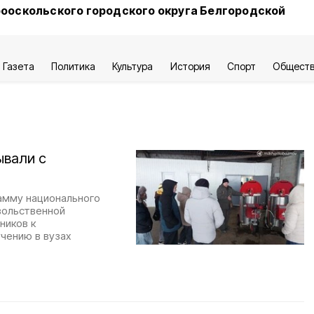
ооскольского городского округа Белгородской
Газета
Политика
Культура
История
Спорт
Общест
ывали с
амму национального
вольственной
ников к
чению в вузах