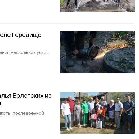
селе Городище
ния нескольких улиц.
алья Болотских из
й
тяготы послевоенной