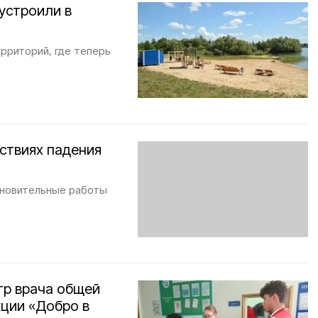
устроили в
ерриторий, где теперь
ствиях падения
ановительные работы
тр врача общей
кции «Добро в