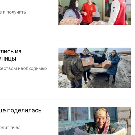
в и получить
лись из
раницы
ожеством необходимых
ще поделилась
одит пчёл.