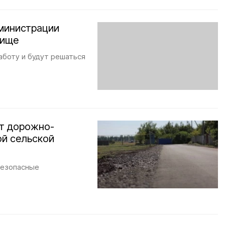
министрации
дище
аботу и будут решаться
ат дорожно-
ой сельской
Безопасные