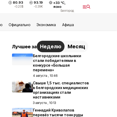
80.93
93.19
+
33
°С,
-0.20
$
-0.39
€
ясно
Белгород
во
Официально
Экономика
Aфиша
Неделю
Месяц
Лучшее за
Белгородские школьники
стали победителями в
конкурсе «Большая
перемена»
4 августа , 10:46
Свыше 1,5 тыс. специалистов
в белгородских медицинских
организациях стали
наставниками
3 августа , 10:13
Геннадий Криволапов
перевёз тысячи тонн руды