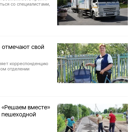
аться со специалистами,
» отмечают свой
вляет корреспонденцию
ном отделении
у «Решаем вместе»
е пешеходной