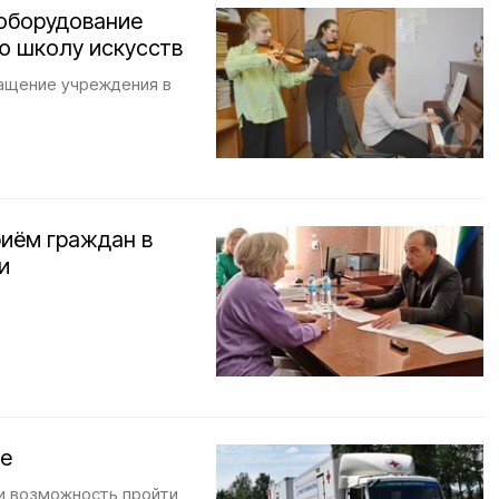
оборудование
ю школу искусств
нащение учреждения в
иём граждан в
и
ще
и возможность пройти