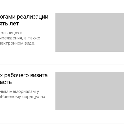
тогами реализации
ять лет
больницах и
чреждения, а также
лектронном виде.
х рабочего визита
асть
йным мемориалам у
«Раненому сердцу» на