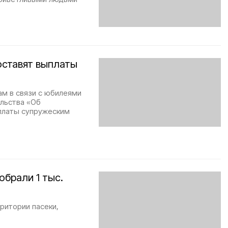
оставят выплаты
м в связи с юбилеями
ельства «Об
платы супружеским
брали 1 тыс.
ритории пасеки,