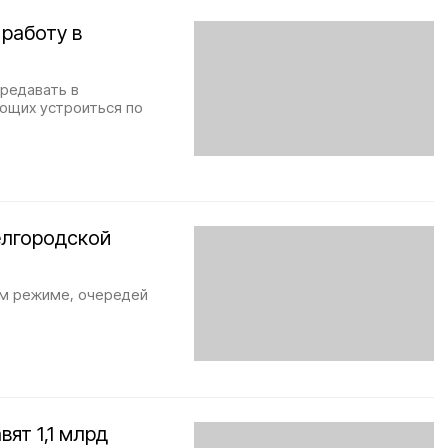
 работу в
ередавать в
ющих устроиться по
елгородской
ом режиме, очередей
ят 1,1 млрд