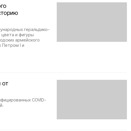
ого
сторию
дународных геральдико-
 цвета и фигуры
родских армейского
 Петром I и
 от
нфицированных COVID-
й.