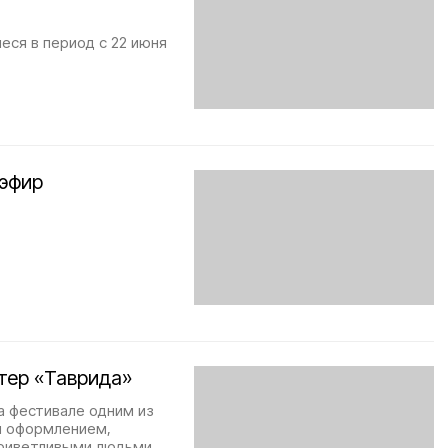
еся в период с 22 июня
 эфир
тер «Таврида»
а фестивале одним из
м оформлением,
приветливыми людьми