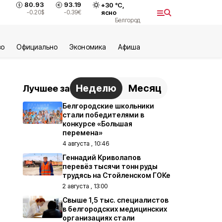
80.93
93.19
+
30
°С,
-0.20
$
-0.39
€
ясно
Белгород
во
Официально
Экономика
Aфиша
Неделю
Месяц
Лучшее за
Белгородские школьники
стали победителями в
конкурсе «Большая
перемена»
4 августа , 10:46
Геннадий Криволапов
перевёз тысячи тонн руды
трудясь на Стойленском ГОКе
2 августа , 13:00
Свыше 1,5 тыс. специалистов
в белгородских медицинских
организациях стали