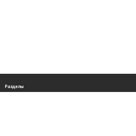
Разделы
80 лет Победы
Новости
Статьи
Происшествия
Газета
Политика