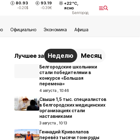
80.93
93.19
+
22
°С,
-0.20
$
-0.39
€
ясно
Белгород
во
Официально
Экономика
Aфиша
Неделю
Месяц
Лучшее за
Белгородские школьники
стали победителями в
конкурсе «Большая
перемена»
4 августа , 10:46
Свыше 1,5 тыс. специалистов
в белгородских медицинских
организациях стали
наставниками
3 августа , 10:13
Геннадий Криволапов
перевёз тысячи тонн руды