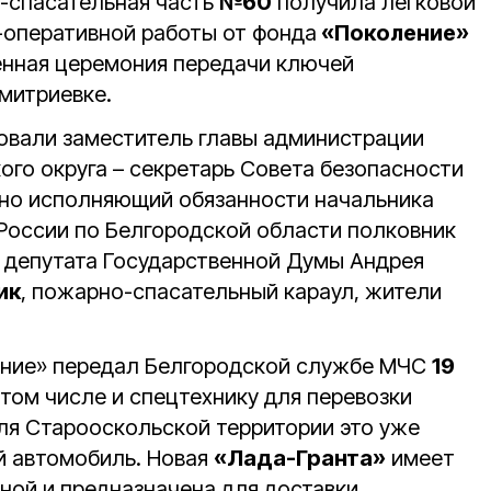
-спасательная часть
№60
получила легковой
-оперативной работы от фонда
«Поколение»
енная церемония передачи ключей
митриевке.
овали заместитель главы администрации
ого округа – секретарь Совета безопасности
нно исполняющий обязанности начальника
России по Белгородской области полковник
 депутата Государственной Думы Андрея
ик
, пожарно-спасательный караул, жители
ние» передал Белгородской службе МЧС
19
 том числе и спецтехнику для перевозки
ля Старооскольской территории это уже
й автомобиль. Новая
«Лада-Гранта»
имеет
ной и предназначена для доставки