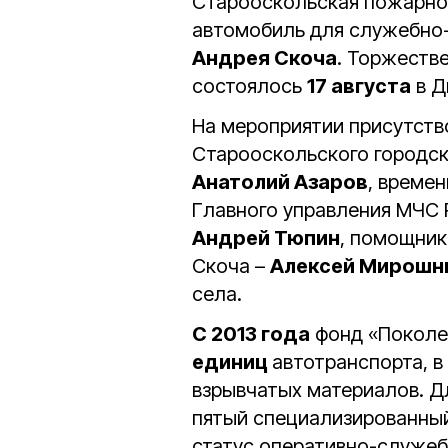
Старооскольская пожарно
автомобиль для служебно
Андрея Скоча
. Торжеств
состоялось
17 августа
в Д
На мероприятии присутств
Старооскольского городск
Анатолий Азаров
, време
Главного управления МЧС 
Андрей Тюпин
, помощник
Скоча –
Алексей Мирошн
села.
С 2013 года
фонд «Поколе
единиц
автотранспорта, в
взрывчатых материалов. Д
пятый специализированны
статус оперативно-служеб