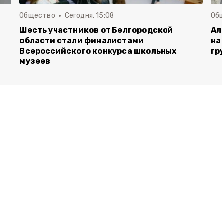
Общество
Сегодня, 15:08
Об
Шесть участников от Белгородской
Ал
области стали финалистами
на
Всероссийского конкурса школьных
гр
музеев