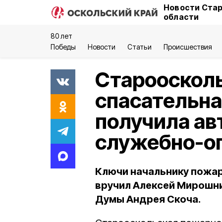
Новости Стар
области
80 лет
Победы
Новости
Статьи
Происшествия
Старооскол
спасательна
получила ав
служебно-о
Ключи начальнику пожар
вручил Алексей Мирошни
Думы Андрея Скоча.