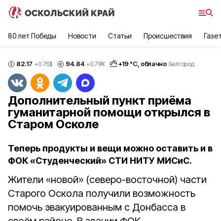
80 лет Победы
Новости
Статьи
Происшествия
Газе
82.17
94.84
+
19
°С,
облачно
+0.76
$
+0.78
€
Белгород
Дополнительный пункт приёма
гуманитарной помощи открылся в
Старом Осколе
Теперь продукты и вещи можно оставить и в
ФОК «Студенческий» СТИ НИТУ МИСиС.
Жители «новой» (северо-восточной) части
Старого Оскола получили возможность
помочь эвакуированным с Донбасса в