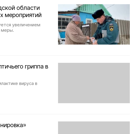
дской области
х мероприятий
уется увеличением
 меры.
тичьего гриппа в
лактике вируса в
онировка»