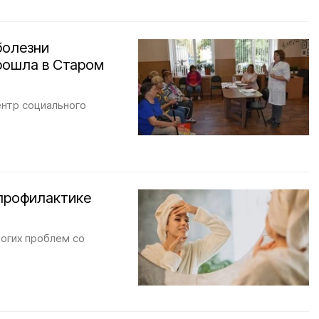
болезни
рошла в Старом
ентр социального
 профилактике
ногих проблем со