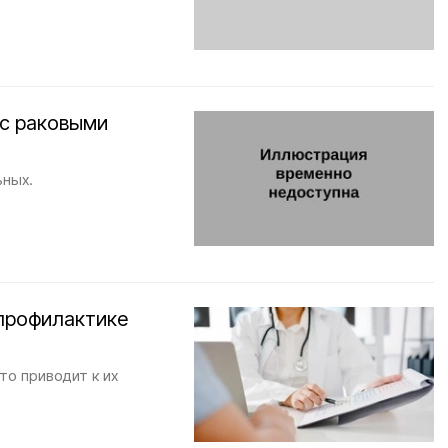
 с раковыми
ьных.
 профилактике
то приводит к их