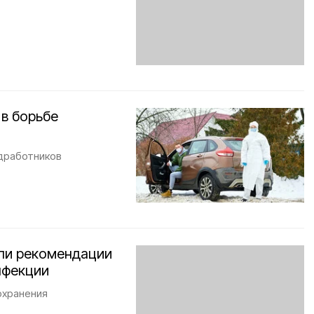
в борьбе
едработников
ли рекомендации
нфекции
охранения