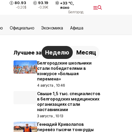
80.93
93.19
+
33
°С,
-0.20
$
-0.39
€
ясно
Белгород
во
Официально
Экономика
Aфиша
Неделю
Месяц
Лучшее за
Белгородские школьники
стали победителями в
конкурсе «Большая
перемена»
4 августа , 10:46
Свыше 1,5 тыс. специалистов
в белгородских медицинских
организациях стали
наставниками
3 августа , 10:13
Геннадий Криволапов
перевёз тысячи тонн руды