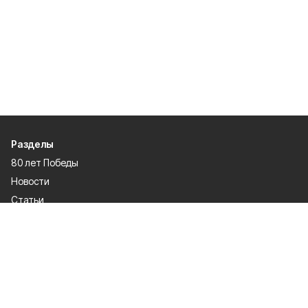
Разделы
80 лет Победы
Новости
Статьи
Происшествия
Газета
Политика
Культура
История