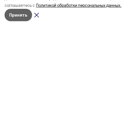
соглашаетесь с
Политикой обработки персональных данных.
Принять
Разделы
80 лет Победы
Новости
Статьи
Происшествия
Газета
Политика
Культура
История
Спорт
Общество