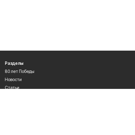
Разделы
80 лет Победы
Новости
Статьи
Происшествия
Газета
Политика
Культура
История