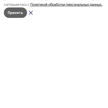
соглашаетесь с
Политикой обработки персональных данных.
Принять
Разделы
80 лет Победы
Новости
Статьи
Происшествия
Газета
Политика
Культура
История
Спорт
Общество