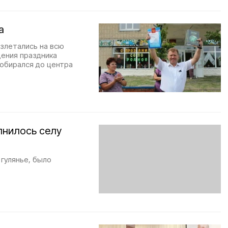
а
злетались на всю
дения праздника
обирался до центра
лнилось селу
гулянье, было