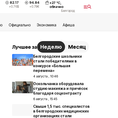
82.17
94.84
+
27
°С,
+0.76
$
+0.78
€
облачно
Белгород
во
Официально
Экономика
Aфиша
Неделю
Месяц
Лучшее за
Белгородские школьники
стали победителями в
конкурсе «Большая
перемена»
4 августа , 10:46
Оскольчанка оборудовала
студию макияжа и причёсок
благодаря соцконтракту
6 августа , 15:45
Свыше 1,5 тыс. специалистов
в белгородских медицинских
организациях стали