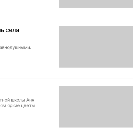
ь села
равнодушными.
тной школы Аня
тям яркие цветы