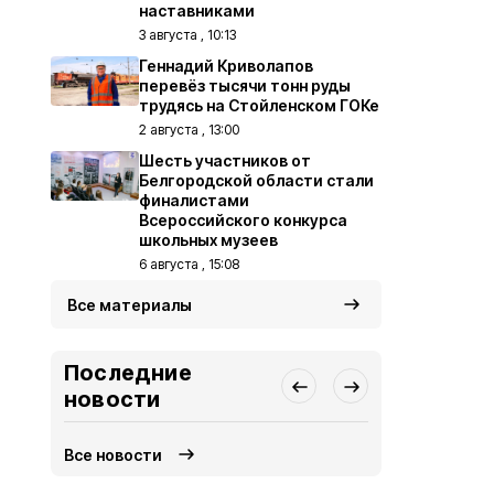
наставниками
3 августа , 10:13
Геннадий Криволапов
перевёз тысячи тонн руды
трудясь на Стойленском ГОКе
2 августа , 13:00
Шесть участников от
Белгородской области стали
финалистами
Всероссийского конкурса
школьных музеев
6 августа , 15:08
Все материалы
Последние
новости
Все новости