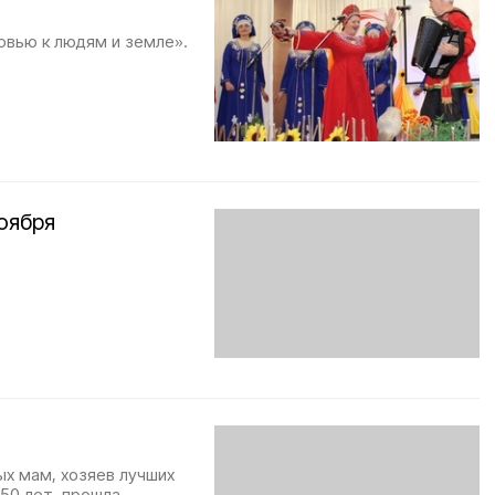
овью к людям и земле».
оября
ых мам, хозяев лучших
50 лет, прошла