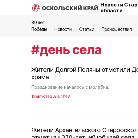
Новости Стар
области
80 лет
Победы
Новости
Статьи
Происшествия
#
день села
Жители Долгой Поляны отметили Де
храма
Празднование началось с молебна.
15 августа 2024, 11:48
Жители Архангельского Староосколь
отметили 370-летний юбилей села