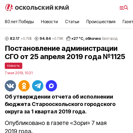
80 лет Победы
Новости
Статьи
Происшествия
Газе
82.17
94.84
+
27
°С,
облачно
+0.76
$
+0.78
€
Белгород
Постановление администрации
СГО от 25 апреля 2019 года №1125
Новость
7 мая 2019, 10:21
Об утверждении отчета об исполнении
бюджета Старооскольского городского
округа за 1 квартал 2019 года.
Опубликовано в газете «Зори» 7 мая
2019 года.