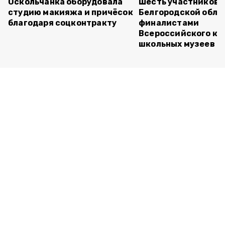
Оскольчанка оборудовала
Шесть участников 
студию макияжа и причёсок
Белгородской обла
благодаря соцконтракту
финалистами
Всероссийского ко
школьных музеев