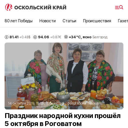
80 лет Победы
Новости
Статьи
Происшествия
Газе
81.41
94.06
+
34
°С,
ясно
+0.48
$
+0.87
€
Белгород
14 октября 2019, 15:13
Общество
Фото:
Юрий Теплов
Праздник народной кухни прошёл
5 октября в Роговатом