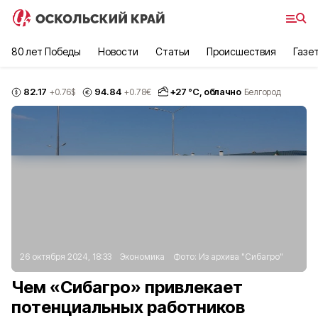
80 лет Победы
Новости
Статьи
Происшествия
Газе
82.17
94.84
+
27
°С,
облачно
+0.76
$
+0.78
€
Белгород
26 октября 2024, 18:33
Экономика
Фото:
Из архива "Сибагро"
Чем «Сибагро» привлекает
потенциальных работников