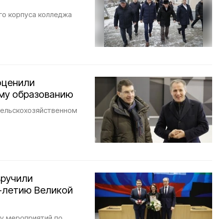
го корпуса колледжа
оценили
му образованию
 сельскохозяйственном
вручили
-летию Великой
ку мероприятий по