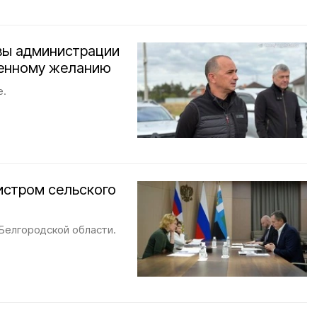
вы администрации
венному желанию
е.
нистром сельского
 Белгородской области.