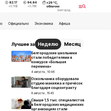
82.17
94.84
+
29
°С,
+0.76
$
+0.78
€
облачно
Белгород
во
Официально
Экономика
Aфиша
Неделю
Месяц
Лучшее за
Белгородские школьники
стали победителями в
конкурсе «Большая
перемена»
4 августа , 10:46
Оскольчанка оборудовала
студию макияжа и причёсок
благодаря соцконтракту
6 августа , 15:45
Свыше 1,5 тыс. специалистов
в белгородских медицинских
организациях стали