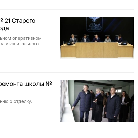
 21 Старого
ода
льном оперативном
ва и капитального
премонта школы №
ннюю отделку.