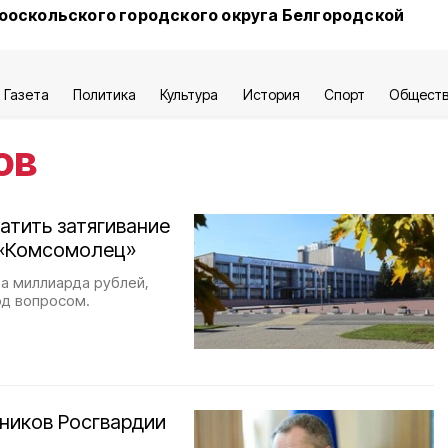
ооскольского городского округа Белгородской
Газета
Политика
Культура
История
Спорт
Общест
ов
атить затягивание
 «Комсомолец»
а миллиарда рублей,
од вопросом.
ников Росгвардии