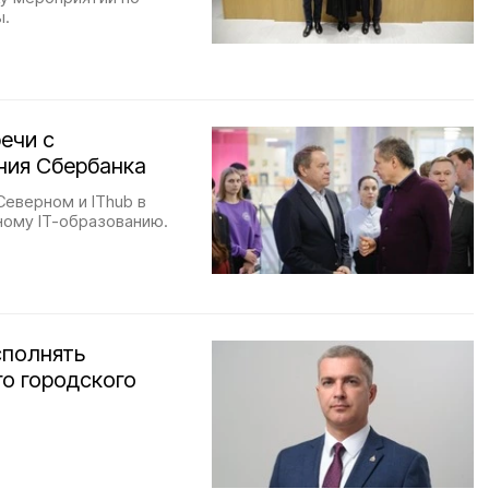
ы.
ечи с
ния Сбербанка
Северном и IThub в
ному IT-образованию.
сполнять
о городского