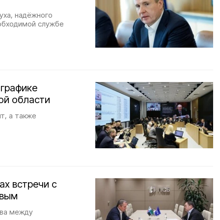
уха, надёжного
еобходимой службе
 графике
ой области
т, а также
ах встречи с
овым
тва между