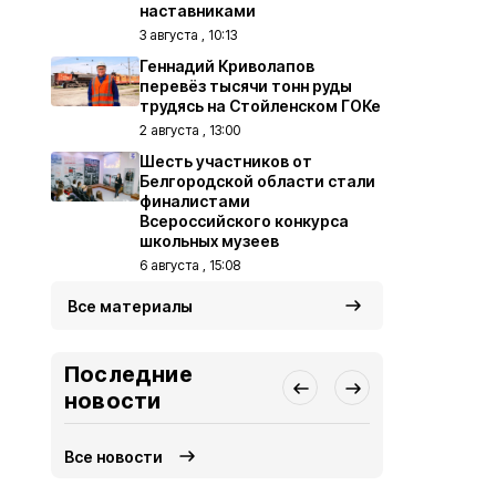
наставниками
3 августа , 10:13
Геннадий Криволапов
перевёз тысячи тонн руды
трудясь на Стойленском ГОКе
2 августа , 13:00
Шесть участников от
Белгородской области стали
финалистами
Всероссийского конкурса
школьных музеев
6 августа , 15:08
Все материалы
Последние
новости
Все новости