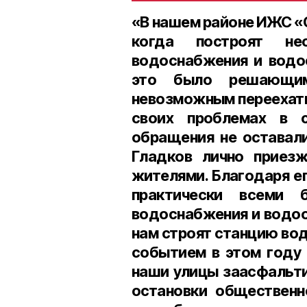
«В нашем районе ИЖС «
когда построят не
водоснабжения и водоо
это было решающим
невозможным переехать
своих проблемах в с
обращения не оставали
Гладков лично приезж
жителями. Благодаря е
практически всеми 
водоснабжения и водоо
нам строят станцию во
событием в этом году 
наши улицы заасфальти
остановки общественн