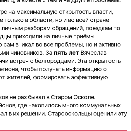
ьниц, а вместе с тем и на другие проблемы.
урс на максимальную открытость власти,
 только в области, но и во всей стране
 личным разборам обращений, поездкам по
одцы приходили на личные приёмы
о сам вникал во все проблемы, но и активно
ьми чиновников. За
пять лет
Вячеслав
ячи встреч с белгородцами. Эта открытость
региона, чтобы получать информацию о
от жителей, формировать эффективную
ков не раз бывал в Старом Осколе.
йонов, где накопилось много коммунальных
вал в их решении. Старооскольцы оценили эту