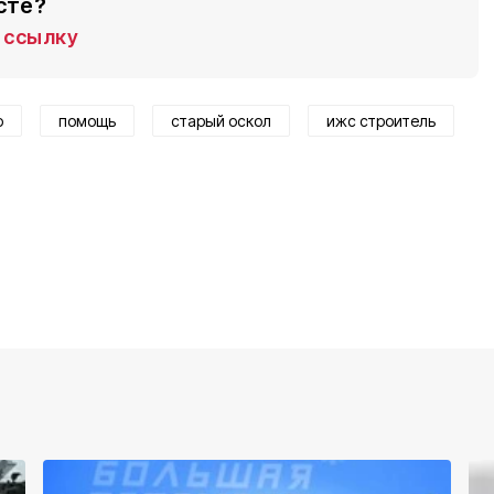
сте?
ссылку
р
помощь
старый оскол
ижс строитель