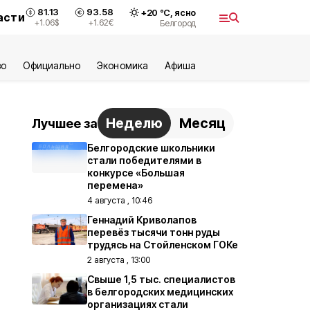
81.13
93.58
+
20
°С,
ясно
асти
+1.06
$
+1.62
€
Белгород
во
Официально
Экономика
Aфиша
Неделю
Месяц
Лучшее за
Белгородские школьники
стали победителями в
конкурсе «Большая
перемена»
4 августа , 10:46
Геннадий Криволапов
перевёз тысячи тонн руды
трудясь на Стойленском ГОКе
2 августа , 13:00
Свыше 1,5 тыс. специалистов
в белгородских медицинских
организациях стали