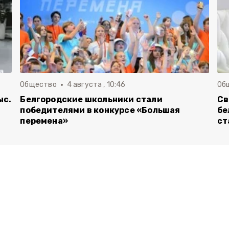
Общество
4 августа , 10:46
Об
ыс.
Белгородские школьники стали
Св
победителями в конкурсе «Большая
бе
перемена»
ст