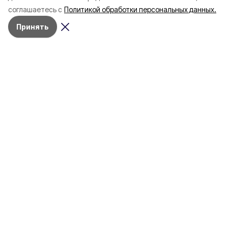
соглашаетесь с
Политикой обработки персональных данных.
Принять
Разделы
80 лет Победы
Новости
Статьи
Происшествия
Газета
Политика
Культура
История
Спорт
Общество