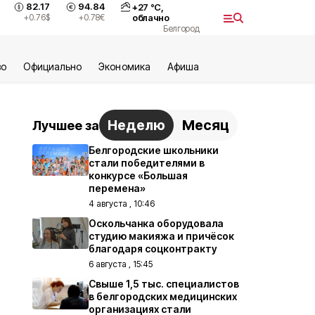
82.17
94.84
+
27
°С,
+0.76
$
+0.78
€
облачно
Белгород
во
Официально
Экономика
Aфиша
Неделю
Месяц
Лучшее за
Белгородские школьники
стали победителями в
конкурсе «Большая
перемена»
4 августа , 10:46
Оскольчанка оборудовала
студию макияжа и причёсок
благодаря соцконтракту
6 августа , 15:45
Свыше 1,5 тыс. специалистов
в белгородских медицинских
организациях стали