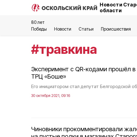
Новости Стар
области
80 лет
Победы
Новости
Статьи
Происшествия
#
травкина
Эксперимент с QR-кодами прошёл в
ТРЦ «Боше»
Его инициатором стал депутат Белгородской о
30 октября 2021, 09:16
Чиновники прокомментировали жал
на пустые полки в магазинах Старо