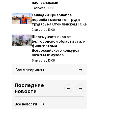
наставниками
3 августа , 10:13
Геннадий Криволапов
перевёз тысячи тонн руды
трудясь на Стойленском ГОКе
2 августа , 13:00
Шесть участников от
Белгородской области стали
финалистами
Всероссийского конкурса
школьных музеев
6 августа , 15:08
Все материалы
Последние
новости
Все новости