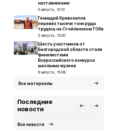
наставниками
3 августа , 10:13
Геннадий Криволапов
перевёз тысячи тонн руды
трудясь на Стойленском ГОКе
2 августа , 13:00
Шесть участников от
Белгородской области стали
финалистами
Всероссийского конкурса
школьных музеев
6 августа , 15:08
Все материалы
Последние
новости
Все новости