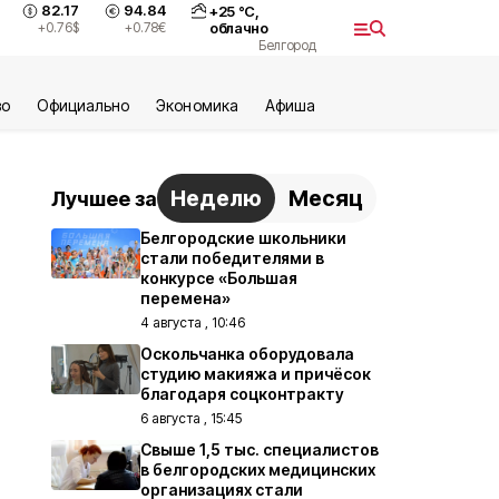
82.17
94.84
+
25
°С,
+0.76
$
+0.78
€
облачно
Белгород
во
Официально
Экономика
Aфиша
Неделю
Месяц
Лучшее за
Белгородские школьники
стали победителями в
конкурсе «Большая
перемена»
4 августа , 10:46
Оскольчанка оборудовала
студию макияжа и причёсок
благодаря соцконтракту
6 августа , 15:45
Свыше 1,5 тыс. специалистов
в белгородских медицинских
организациях стали