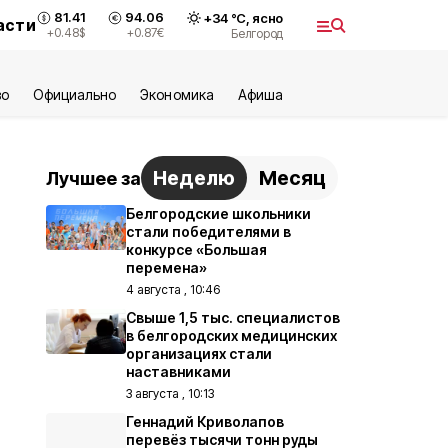
81.41
94.06
+
34
°С,
ясно
асти
+0.48
$
+0.87
€
Белгород
во
Официально
Экономика
Aфиша
Неделю
Месяц
Лучшее за
Белгородские школьники
стали победителями в
конкурсе «Большая
перемена»
4 августа , 10:46
Свыше 1,5 тыс. специалистов
в белгородских медицинских
организациях стали
наставниками
3 августа , 10:13
Геннадий Криволапов
перевёз тысячи тонн руды