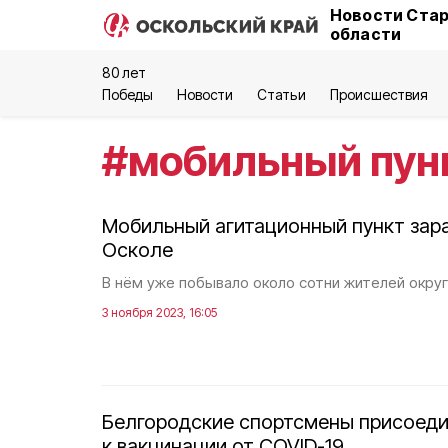
Новости Стар
области
80 лет
Победы
Новости
Статьи
Происшествия
#
мобильный пун
Мобильный агитационный пункт зар
Осколе
В нём уже побывало около сотни жителей округ
3 ноября 2023, 16:05
Белгородские спортсмены присоед
к вакцинации от COVID-19