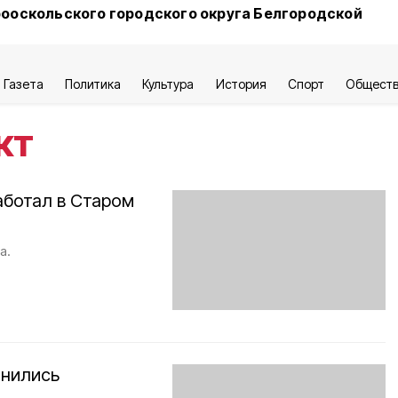
ооскольского городского округа Белгородской
Газета
Политика
Культура
История
Спорт
Общест
кт
аботал в Старом
а.
инились