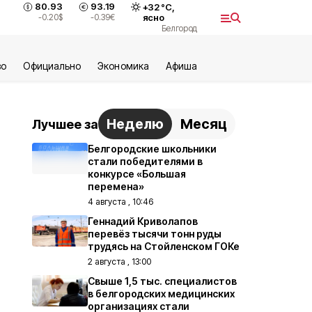
80.93
93.19
+
32
°С,
-0.20
$
-0.39
€
ясно
Белгород
во
Официально
Экономика
Aфиша
Неделю
Месяц
Лучшее за
Белгородские школьники
стали победителями в
конкурсе «Большая
перемена»
4 августа , 10:46
Геннадий Криволапов
перевёз тысячи тонн руды
трудясь на Стойленском ГОКе
2 августа , 13:00
Свыше 1,5 тыс. специалистов
в белгородских медицинских
организациях стали