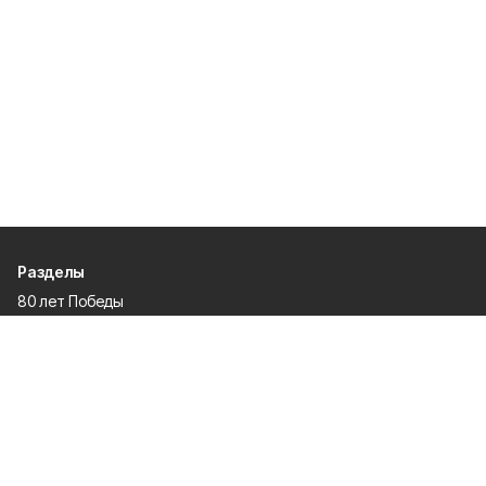
Разделы
80 лет Победы
Новости
Статьи
Происшествия
Газета
Политика
Культура