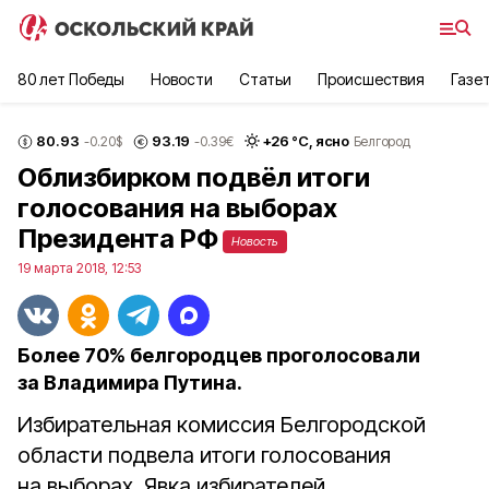
80 лет Победы
Новости
Статьи
Происшествия
Газе
80.93
93.19
+
26
°С,
ясно
-0.20
$
-0.39
€
Белгород
Облизбирком подвёл итоги
голосования на выборах
Президента РФ
Новость
19 марта 2018, 12:53
Более 70% белгородцев проголосовали
за Владимира Путина.
Избирательная комиссия Белгородской
области подвела итоги голосования
на выборах. Явка избирателей