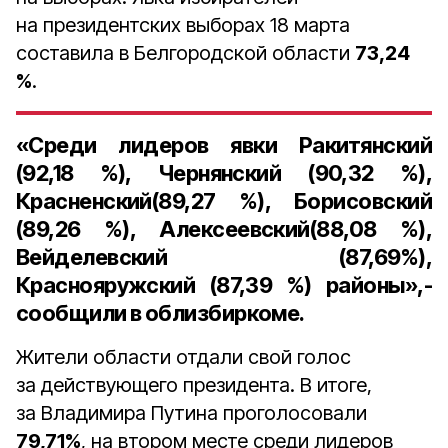
на президентских выборах 18 марта
составила в Белгородской области
73,24
%
.
«Среди лидеров явки Ракитянский
(
92,18 %
), Чернянский (
90,32 %
),
Красненский(
89,27 %
), Борисовский
(
89,26 %
), Алексеевский(
88,08 %
),
Вейделевский (
87,69%
),
Краснояружский (
87,39 %
) районы»,-
сообщили в облизбиркоме.
Жители области отдали свой голос
за действующего президента. В итоге,
за Владимира Путина проголосовали
79,71%
, на втором месте среди лидеров