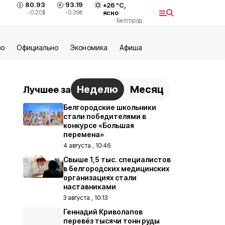
80.93
93.19
+
26
°С,
-0.20
$
-0.39
€
ясно
Белгород
во
Официально
Экономика
Aфиша
Неделю
Месяц
Лучшее за
Белгородские школьники
стали победителями в
конкурсе «Большая
перемена»
4 августа , 10:46
Свыше 1,5 тыс. специалистов
в белгородских медицинских
организациях стали
наставниками
3 августа , 10:13
Геннадий Криволапов
перевёз тысячи тонн руды