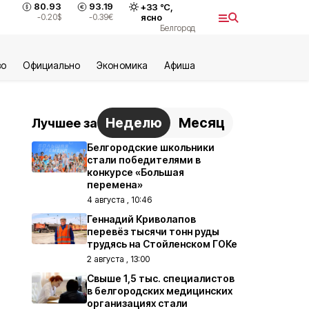
80.93
93.19
+
33
°С,
-0.20
$
-0.39
€
ясно
Белгород
во
Официально
Экономика
Aфиша
Неделю
Месяц
Лучшее за
Белгородские школьники
стали победителями в
конкурсе «Большая
перемена»
4 августа , 10:46
Геннадий Криволапов
перевёз тысячи тонн руды
трудясь на Стойленском ГОКе
2 августа , 13:00
Свыше 1,5 тыс. специалистов
в белгородских медицинских
организациях стали