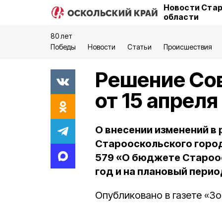
Новости Стар
области
80 лет
Победы
Новости
Статьи
Происшествия
Решение Сов
от 15 апрел
О внесении изменений в
Старооскольского город
579 «О бюджете Староос
год и на плановый перио
Опубликовано в газете «Зо