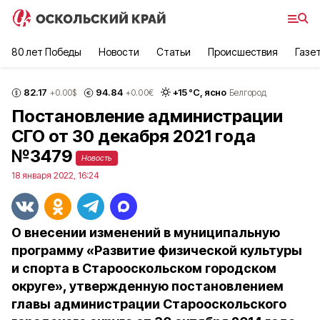
80 лет Победы
Новости
Статьи
Происшествия
Газе
82.17
94.84
+
15
°С,
ясно
+0.00
$
+0.00
€
Белгород
Постановление администрации
СГО от 30 декабря 2021 года
№3479
Новость
18 января 2022, 16:24
О внесении изменений в муниципальную
программу «Развитие физической культуры
и спорта в Старооскольском городском
округе», утвержденную постановлением
главы администрации Старооскольского