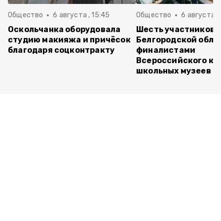
Общество
6 августа , 15:45
Общество
6 августа ,
Оскольчанка оборудовала
Шесть участников 
студию макияжа и причёсок
Белгородской обла
благодаря соцконтракту
финалистами
Всероссийского ко
школьных музеев