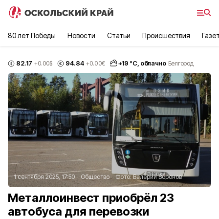
80 лет Победы
Новости
Статьи
Происшествия
Газе
82.17
94.84
+
19
°С,
облачно
+0.00
$
+0.00
€
Белгород
1 сентября 2025, 17:50
Общество
Фото:
Валерий Воронов
Металлоинвест приобрёл 23
автобуса для перевозки