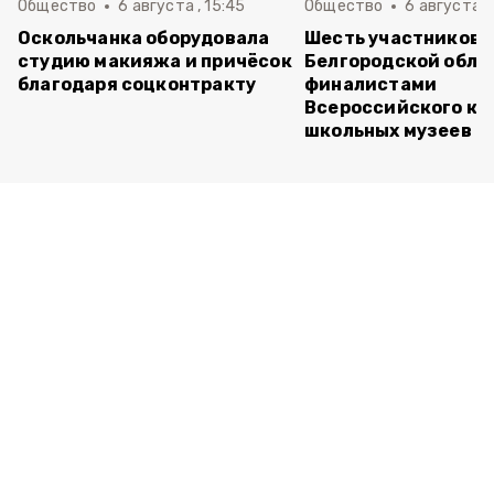
Общество
6 августа , 15:45
Общество
6 августа ,
Оскольчанка оборудовала
Шесть участников 
студию макияжа и причёсок
Белгородской обла
благодаря соцконтракту
финалистами
Всероссийского ко
школьных музеев