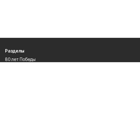
Разделы
80 лет Победы
Новости
Статьи
Происшествия
Газета
Политика
Культура
История
Спорт
Общество