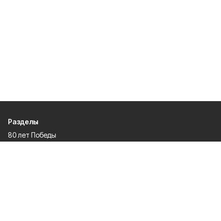
Разделы
80 лет Победы
Новости
Статьи
Происшествия
Газета
Политика
Культура