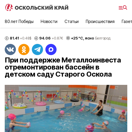
80 лет Победы
Новости
Статьи
Происшествия
Газе
81.41
94.06
+
25
°С,
ясно
+0.48
$
+0.87
€
Белгород
При поддержке Металлоинвеста
отремонтирован бассейн в
детском саду Старого Оскола