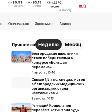
80.93
93.19
+
22
°С,
-0.20
$
-0.39
€
ясно
Белгород
во
Официально
Экономика
Aфиша
Неделю
Месяц
Лучшее за
Белгородские школьники
стали победителями в
конкурсе «Большая
перемена»
4 августа , 10:46
Свыше 1,5 тыс. специалистов
в белгородских медицинских
организациях стали
наставниками
3 августа , 10:13
Геннадий Криволапов
перевёз тысячи тонн руды