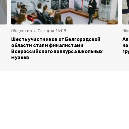
Общество
Сегодня, 15:08
Об
Шесть участников от Белгородской
Ал
области стали финалистами
на
Всероссийского конкурса школьных
гр
музеев