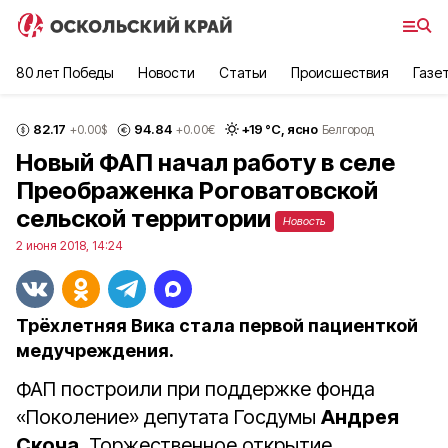
80 лет Победы
Новости
Статьи
Происшествия
Газе
82.17
94.84
+
19
°С,
ясно
+0.00
$
+0.00
€
Белгород
Новый ФАП начал работу в селе
Преображенка Роговатовской
сельской территории
Новость
2 июня 2018, 14:24
Трёхлетняя Вика стала первой пациенткой
медучреждения.
ФАП построили при поддержке фонда
«Поколение» депутата Госдумы
Андрея
Скоча
. Торжественное открытие