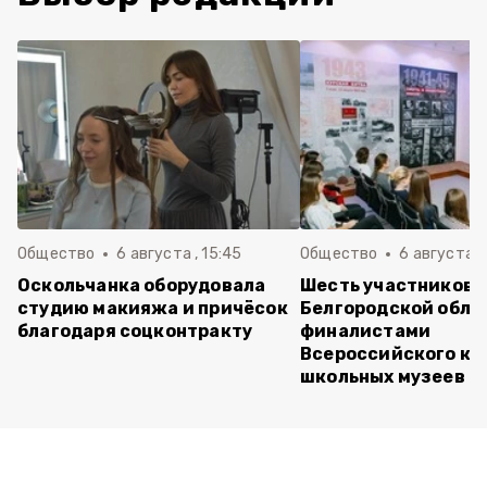
Общество
6 августа , 15:45
Общество
6 августа ,
Оскольчанка оборудовала
Шесть участников 
студию макияжа и причёсок
Белгородской обла
благодаря соцконтракту
финалистами
Всероссийского ко
школьных музеев