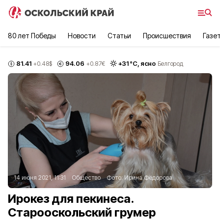
80 лет Победы
Новости
Статьи
Происшествия
Газе
81.41
94.06
+
31
°С,
ясно
+0.48
$
+0.87
€
Белгород
14 июня 2021, 11:31
Общество
Фото:
Ирина Фёдорова
Ирокез для пекинеса.
Старооскольский грумер