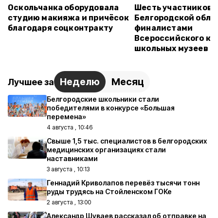
Оскольчанка оборудовала
Шесть участников 
студию макияжа и причёсок
Белгородской обла
благодаря соцконтракту
финалистами
Всероссийского ко
школьных музеев
Неделю
Месяц
Лучшее за
Белгородские школьники стали
победителями в конкурсе «Большая
перемена»
4 августа , 10:46
Свыше 1,5 тыс. специалистов в белгородских
медицинских организациях стали
наставниками
3 августа , 10:13
Геннадий Криволапов перевёз тысячи тонн
руды трудясь на Стойленском ГОКе
2 августа , 13:00
Александр Шуваев рассказал об отправке на