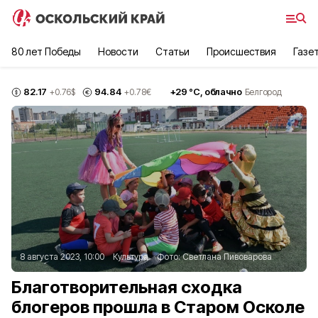
80 лет Победы
Новости
Статьи
Происшествия
Газе
82.17
94.84
+
29
°С,
облачно
+0.76
$
+0.78
€
Белгород
8 августа 2023, 10:00
Культура
Фото:
Светлана Пивоварова
Благотворительная сходка
блогеров прошла в Старом Осколе