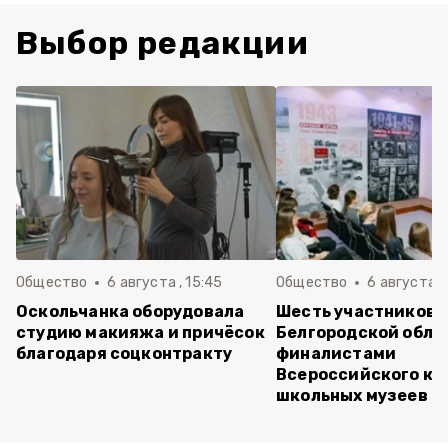
Выбор редакции
Общество
6 августа , 15:45
Общество
6 августа ,
Оскольчанка оборудовала
Шесть участников 
студию макияжа и причёсок
Белгородской обла
благодаря соцконтракту
финалистами
Всероссийского ко
школьных музеев