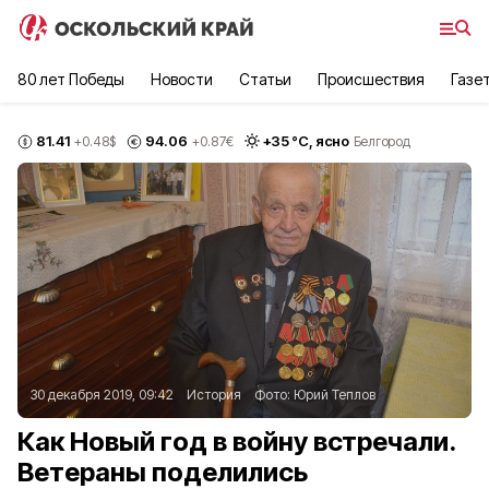
80 лет Победы
Новости
Статьи
Происшествия
Газе
81.41
94.06
+
35
°С,
ясно
+0.48
$
+0.87
€
Белгород
30 декабря 2019, 09:42
История
Фото:
Юрий Теплов
Как Новый год в войну встречали.
Ветераны поделились