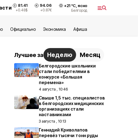
81.41
94.06
+
21
°С,
ясно
асти
+0.48
$
+0.87
€
Белгород
во
Официально
Экономика
Aфиша
Неделю
Месяц
Лучшее за
Белгородские школьники
стали победителями в
конкурсе «Большая
перемена»
4 августа , 10:46
Свыше 1,5 тыс. специалистов
в белгородских медицинских
организациях стали
наставниками
3 августа , 10:13
Геннадий Криволапов
перевёз тысячи тонн руды