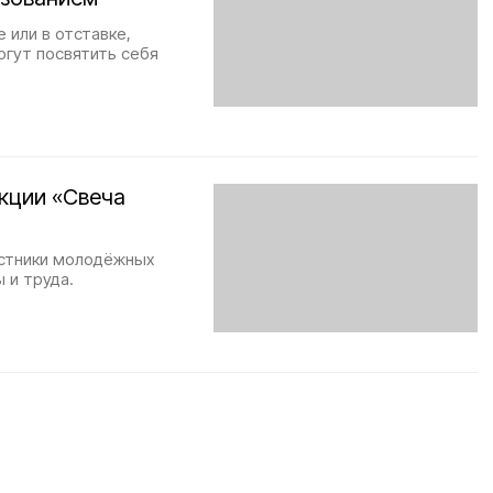
 или в отставке,
огут посвятить себя
кции «Свеча
астники молодёжных
 и труда.