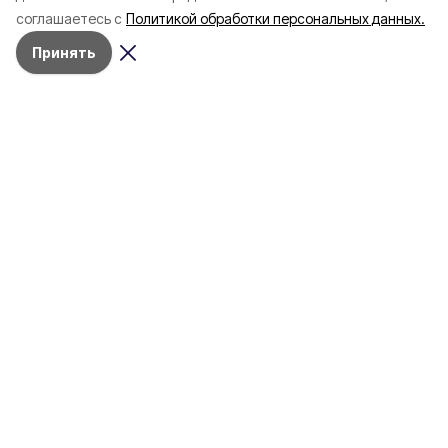
соглашаетесь с
Политикой обработки персональных данных.
Принять
Разделы
80 лет Победы
Новости
Статьи
Происшествия
Газета
Политика
Культура
История
Спорт
Общество