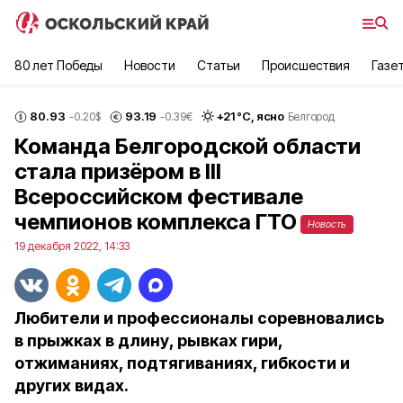
80 лет Победы
Новости
Статьи
Происшествия
Газе
80.93
93.19
+
21
°С,
ясно
-0.20
$
-0.39
€
Белгород
Команда Белгородской области
стала призёром в III
Всероссийском фестивале
чемпионов комплекса ГТО
Новость
19 декабря 2022, 14:33
Любители и профессионалы соревновались
в прыжках в длину, рывках гири,
отжиманиях, подтягиваниях, гибкости и
других видах.