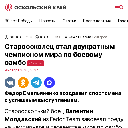
80 лет Победы
Новости
Статьи
Происшествия
Газе
80.93
93.19
+
24
°С,
ясно
-0.20
$
-0.39
€
Белгород
Староосколец стал двукратным
чемпионом мира по боевому
самбо
Новость
9 ноября 2020, 16:27
Фёдор Емельяненко поздравил спортсмена
с успешным выступлением.
Староосколький боец
Валентин
Молдавский
из Fedor Team завоевал поеду
на чемпионате и первенстве мира по самбо,