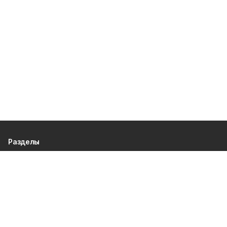
Разделы
80 лет Победы
Новости
Статьи
Происшествия
Газета
Политика