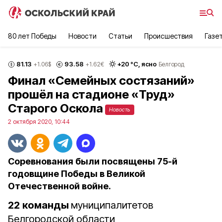
80 лет Победы
Новости
Статьи
Происшествия
Газе
81.13
93.58
+
20
°С,
ясно
+1.06
$
+1.62
€
Белгород
Финал «Семейных состязаний»
прошёл на стадионе «Труд»
Старого Оскола
Новость
2 октября 2020, 10:44
Соревнования были посвящены 75-й
годовщине Победы в Великой
Отечественной войне.
22
команды
муниципалитетов
Белгородской области