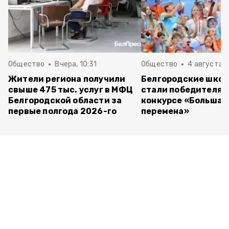
Общество
Вчера, 10:31
Общество
4 августа ,
Жители региона получили
Белгородские шко
свыше 475 тыс. услуг в МФЦ
стали победителям
Белгородской области за
конкурсе «Большая
первые полгода 2026-го
перемена»