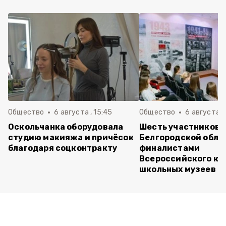
Общество
6 августа , 15:45
Общество
6 августа ,
Оскольчанка оборудовала
Шесть участников 
студию макияжа и причёсок
Белгородской обла
благодаря соцконтракту
финалистами
Всероссийского ко
школьных музеев