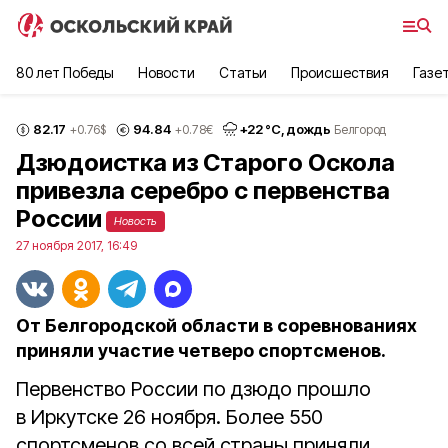
80 лет Победы
Новости
Статьи
Происшествия
Газе
82.17
94.84
+
22
°С,
дождь
+0.76
$
+0.78
€
Белгород
Дзюдоистка из Старого Оскола
привезла серебро с первенства
России
Новость
27 ноября 2017, 16:49
От Белгородской области в соревнованиях
приняли участие четверо спортсменов.
Первенство России по дзюдо прошло
в Иркутске 26 ноября. Более 550
спортсменов со всей страны приняли