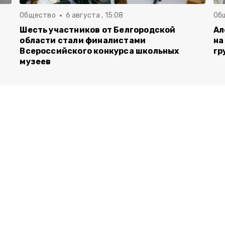
Общество
6 августа , 15:08
Об
Шесть участников от Белгородской
Ал
области стали финалистами
на
Всероссийского конкурса школьных
гр
музеев