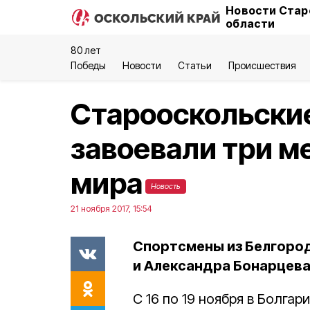
Новости Стар
области
80 лет
Победы
Новости
Статьи
Происшествия
Старооскольски
завоевали три м
мира
Новость
21 ноября 2017, 15:54
Спортсмены из Белгоро
и Александра Бонарцева 
С 16 по 19 ноября в Болга