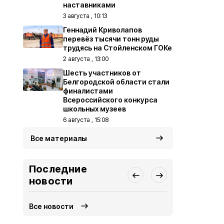
наставниками
3 августа , 10:13
Геннадий Криволапов
перевёз тысячи тонн руды
трудясь на Стойленском ГОКе
2 августа , 13:00
Шесть участников от
Белгородской области стали
финалистами
Всероссийского конкурса
школьных музеев
6 августа , 15:08
Все материалы
Последние
новости
Все новости