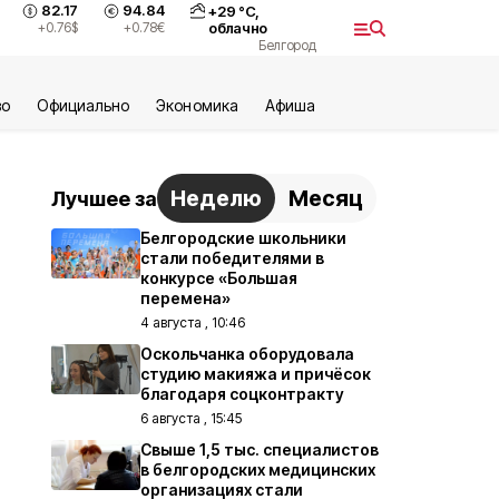
82.17
94.84
+
29
°С,
+0.76
$
+0.78
€
облачно
Белгород
во
Официально
Экономика
Aфиша
Неделю
Месяц
Лучшее за
Белгородские школьники
стали победителями в
конкурсе «Большая
перемена»
4 августа , 10:46
Оскольчанка оборудовала
студию макияжа и причёсок
благодаря соцконтракту
6 августа , 15:45
Свыше 1,5 тыс. специалистов
в белгородских медицинских
организациях стали