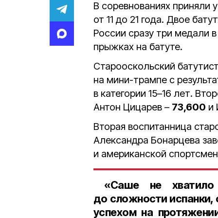
В соревнованиях приняли 
от 11 до 21 года. Двое бат
России сразу три медали 
прыжках на батуте.
Старооскольский батутис
на мини-трампе с результ
в категории 15–16 лет. Вто
Антон Цицарев –
73,600
и 
Вторая воспитанница стар
Александра Бонарцева зав
и американской спортсмен
«Саше не хватило 
до сложности испанки, 
успехом на протяжении