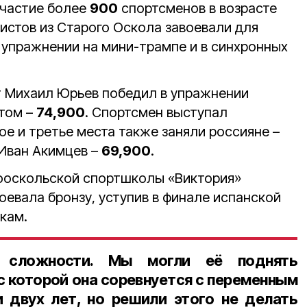
участие более
900
спортсменов в возрасте
утистов из Старого Оскола завоевали для
в упражнении на мини-трампе и в синхронных
т Михаил Юрьев победил в упражнении
атом –
74,900
. Спортсмен выступал
рое и третье места также заняли россияне –
Иван Акимцев –
69,900
.
ооскольской спортшколы «Виктория»
оевала бронзу, уступив в финале испанской
кам.
сложности. Мы могли её поднять
с которой она соревнуется с переменным
 двух лет, но решили этого не делать