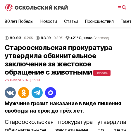
80 лет Победы
Новости
Статьи
Происшествия
Газе
80.93
93.19
+
21
°С,
ясно
-0.20
$
-0.39
€
Белгород
Старооскольская прокуратура
утвердила обвинительное
заключение за жестокое
обращение с животными
Новость
26 января 2023, 15:19
Мужчине грозит наказание в виде лишения
свободы на срок до трёх лет.
Старооскольская прокуратура утвердила
обвинительное заключение по делу