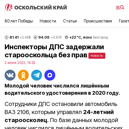
80 лет Победы
Новости
Статьи
Происшествия
Газе
81.41
94.06
+
22
°С,
ясно
+0.48
$
+0.87
€
Белгород
Инспекторы ДПС задержали
старооскольца без прав
Новость
2 июня 2022, 14:32
Молодой человек числился лишённым
водительского удостоверения в 2020 году.
Сотрудники ДПС остановили автомобиль
ВАЗ 2106, которым управлял
24-летний
староосколец
. По базе данных молодой
человек числился лишённым водительских