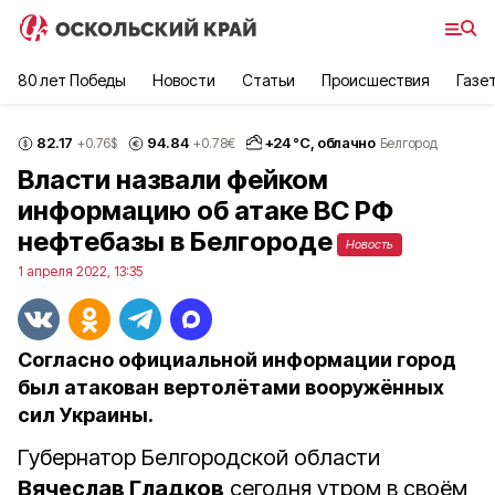
80 лет Победы
Новости
Статьи
Происшествия
Газе
82.17
94.84
+
24
°С,
облачно
+0.76
$
+0.78
€
Белгород
Власти назвали фейком
информацию об атаке ВС РФ
нефтебазы в Белгороде
Новость
1 апреля 2022, 13:35
Согласно официальной информации город
был атакован вертолётами вооружённых
сил Украины.
Губернатор Белгородской области
Вячеслав Гладков
сегодня утром в своём