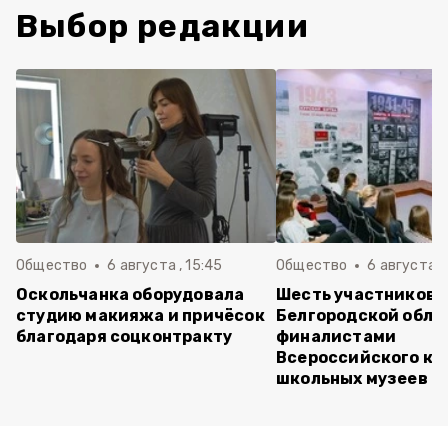
Выбор редакции
Общество
6 августа , 15:45
Общество
6 августа ,
Оскольчанка оборудовала
Шесть участников 
студию макияжа и причёсок
Белгородской обла
благодаря соцконтракту
финалистами
Всероссийского ко
школьных музеев